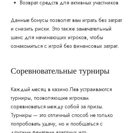
Возврат средств для активных участников
Данные бонусы позволят вам играть без затрат
и снизить риски. Это также замечательный
шанс для начинающих игроков, чтобы
ознакомиться с игрой без финансовых затрат.
Соревновательные турниры
Каждый месяц в казино Лев устраиваются
турниры, позволяющие игрокам
соревноваться между собой за призы.
Турниры — это отличный способ не только
попробовать удачу, но и пообщаться с
другими фанатами азартных игр.