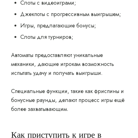
Слоты с видеоиграми;
Джекпоты с прогрессивным выигрышем;
Игры, предлагающие бонусы;
Слоты для турниров;
Автоматы предоставляют уникальные
механики, дающие игрокам возможность
испытать удачу и получать выигрыши.
Специальные функции, такие как фриспины и
бонусные раунды, делают процесс игры ещё
более захватывающим.
Как приступить к игре в