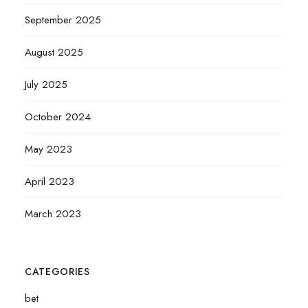
September 2025
August 2025
July 2025
October 2024
May 2023
April 2023
March 2023
CATEGORIES
bet