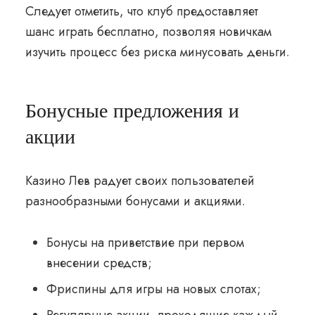
Следует отметить, что клуб предоставляет
шанс играть бесплатно, позволяя новичкам
изучить процесс без риска минусовать деньги.
Бонусные предложения и
акции
Казино Лев радует своих пользователей
разнообразными бонусами и акциями.
Бонусы на приветствие при первом
внесении средств;
Фриспины для игры на новых слотах;