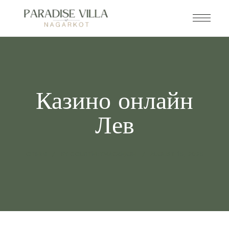
Казино онлайн
Лев
OTHER
BY
COURTNEYMACKNIGH
AUGUST 15, 2025