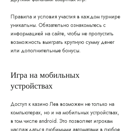
Правила и условия участия в каждом турнире
уникальны. Обязательно ознакомьтесь с
информацией на сайте, чтобы не пропустить
возможность выиграть крупную сумму денег
или дополнительные бонусы.
Игра на мобильных
устройствах
Доступ к казино Лев возможен не только на
компьютерах, но и на мобильных устройствах,
в том числе android. Это позволяет игрокам
наслаждаться любимыми автоматами в любое