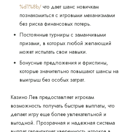
%d1%8b/
что дает шанс новичкам
познакомиться с игровыми механизмами
без риска финансовых потерь.
Постоянные турниры с заманчивыми
призами, в которых любой желающий
может испытать свои навыки.
Бонусные предложения и фриспины,
которые значительно повышают шансы на
выигрыш без особых затрат.
Казино Лев предоставляет игрокам
возможность получать быстрые выплаты, что
делает игру еще более увлекательной и
выгодной. Прозрачная и надежная система
выплат гарантирует уверенность игроков в