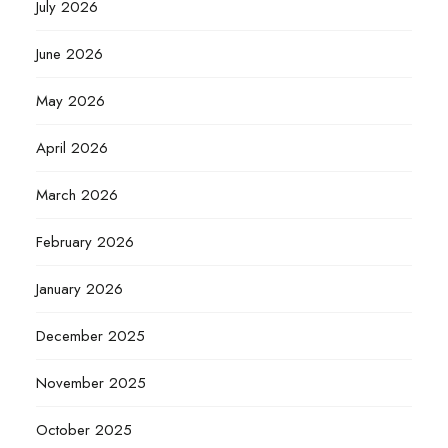
July 2026
June 2026
May 2026
April 2026
March 2026
February 2026
January 2026
December 2025
November 2025
October 2025