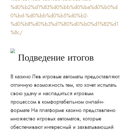
%d0%b2%d1%83%d0%bb%d0%ba%d0%b0%d
0%bd-%d0%bb%d0%b5%d0%b2-
%d0%b8%d0%b3%d1%80%d0%b0%d1%82%d1
%8c/
Подведение итогов
В казино Лев игровые автоматы предоставляют
отличную возможность тем, кто хочет испытать
свою удачу и насладиться игровым
процессом в комфортабельном онлайн-
формате На платформе казино представлено
множество игровых автоматов, которые
обеспечивают интересный и захватывающий