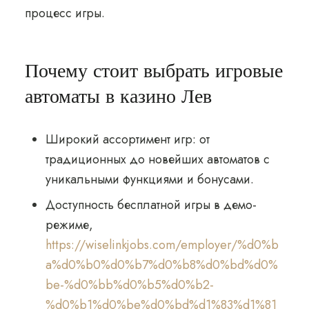
процесс игры.
Почему стоит выбрать игровые
автоматы в казино Лев
Широкий ассортимент игр: от
традиционных до новейших автоматов с
уникальными функциями и бонусами.
Доступность бесплатной игры в демо-
режиме,
https://wiselinkjobs.com/employer/%d0%b
a%d0%b0%d0%b7%d0%b8%d0%bd%d0%
be-%d0%bb%d0%b5%d0%b2-
%d0%b1%d0%be%d0%bd%d1%83%d1%81