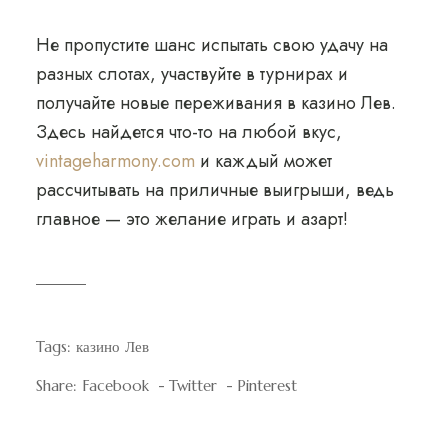
Не пропустите шанс испытать свою удачу на
разных слотах, участвуйте в турнирах и
получайте новые переживания в казино Лев.
Здесь найдется что-то на любой вкус,
vintageharmony.com
и каждый может
рассчитывать на приличные выигрыши, ведь
главное — это желание играть и азарт!
Tags:
казино Лев
Share:
Facebook
Twitter
Pinterest