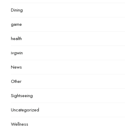
Dining
game
health
ivgwin
News
Other
Sightseeing
Uncategorized
Wellness