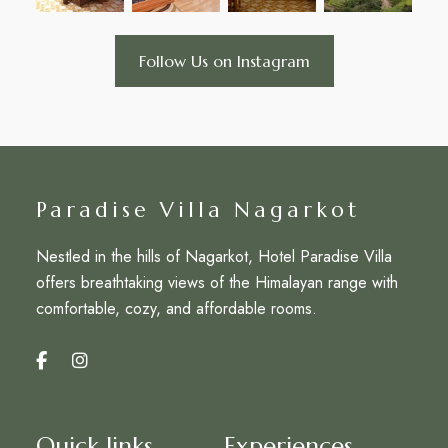
Follow Us on Instagram
Paradise Villa Nagarkot
Nestled in the hills of Nagarkot, Hotel Paradise Villa
offers breathtaking views of the Himalayan range with
comfortable, cozy, and affordable rooms.
Quick links
Experiences