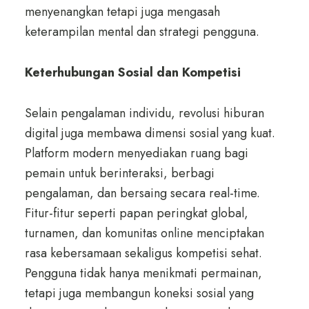
menyenangkan tetapi juga mengasah
keterampilan mental dan strategi pengguna.
Keterhubungan Sosial dan Kompetisi
Selain pengalaman individu, revolusi hiburan
digital juga membawa dimensi sosial yang kuat.
Platform modern menyediakan ruang bagi
pemain untuk berinteraksi, berbagi
pengalaman, dan bersaing secara real-time.
Fitur-fitur seperti papan peringkat global,
turnamen, dan komunitas online menciptakan
rasa kebersamaan sekaligus kompetisi sehat.
Pengguna tidak hanya menikmati permainan,
tetapi juga membangun koneksi sosial yang