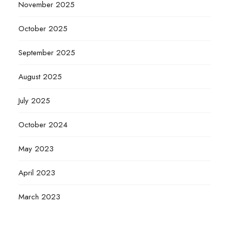
November 2025
October 2025
September 2025
August 2025
July 2025
October 2024
May 2023
April 2023
March 2023