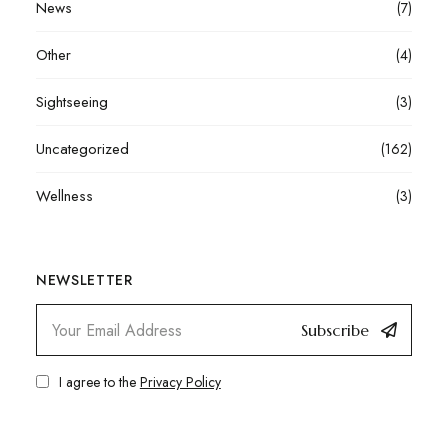
News
(7)
Other
(4)
Sightseeing
(3)
Uncategorized
(162)
Wellness
(3)
NEWSLETTER
Subscribe
I agree to the
Privacy Policy