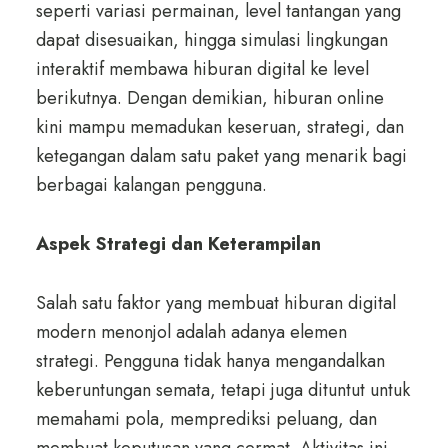
seperti variasi permainan, level tantangan yang
dapat disesuaikan, hingga simulasi lingkungan
interaktif membawa hiburan digital ke level
berikutnya. Dengan demikian, hiburan online
kini mampu memadukan keseruan, strategi, dan
ketegangan dalam satu paket yang menarik bagi
berbagai kalangan pengguna.
Aspek Strategi dan Keterampilan
Salah satu faktor yang membuat hiburan digital
modern menonjol adalah adanya elemen
strategi. Pengguna tidak hanya mengandalkan
keberuntungan semata, tetapi juga dituntut untuk
memahami pola, memprediksi peluang, dan
membuat keputusan yang cermat. Aktivitas ini