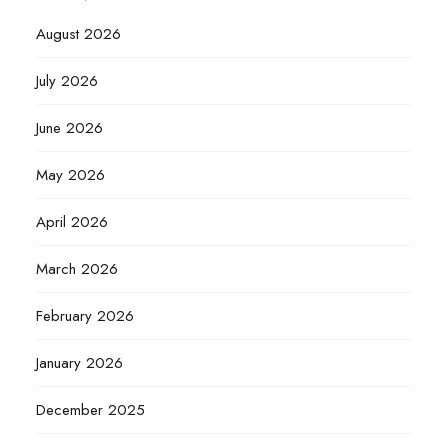
August 2026
July 2026
June 2026
May 2026
April 2026
March 2026
February 2026
January 2026
December 2025