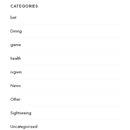
CATEGORIES
bet
Dining
game
health
ivgwin
News
Other
Sightseeing
Uncategorized