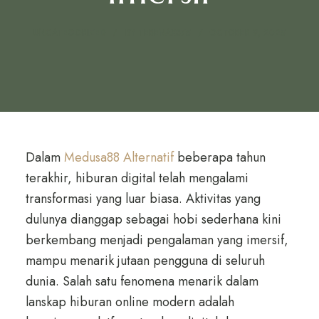
UNCATEGORIZED
BY
TEBENAX875
OCTOBER 9, 2025
Dalam
Medusa88 Alternatif
beberapa tahun
terakhir, hiburan digital telah mengalami
transformasi yang luar biasa. Aktivitas yang
dulunya dianggap sebagai hobi sederhana kini
berkembang menjadi pengalaman yang imersif,
mampu menarik jutaan pengguna di seluruh
dunia. Salah satu fenomena menarik dalam
lanskap hiburan online modern adalah