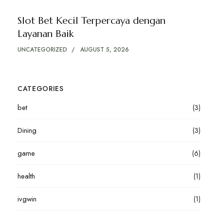
Slot Bet Kecil Terpercaya dengan
Layanan Baik
UNCATEGORIZED
AUGUST 5, 2026
CATEGORIES
bet
(3)
Dining
(3)
game
(6)
health
(1)
ivgwin
(1)