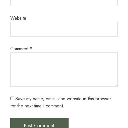
Website
Comment
*
Save my name, email, and website in this browser
for the next time I comment.