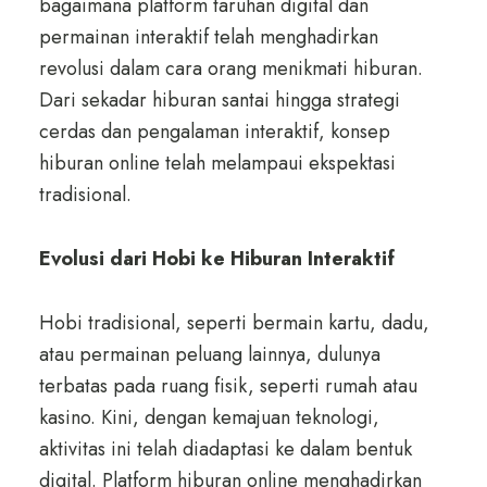
bagaimana platform taruhan digital dan
permainan interaktif telah menghadirkan
revolusi dalam cara orang menikmati hiburan.
Dari sekadar hiburan santai hingga strategi
cerdas dan pengalaman interaktif, konsep
hiburan online telah melampaui ekspektasi
tradisional.
Evolusi dari Hobi ke Hiburan Interaktif
Hobi tradisional, seperti bermain kartu, dadu,
atau permainan peluang lainnya, dulunya
terbatas pada ruang fisik, seperti rumah atau
kasino. Kini, dengan kemajuan teknologi,
aktivitas ini telah diadaptasi ke dalam bentuk
digital. Platform hiburan online menghadirkan