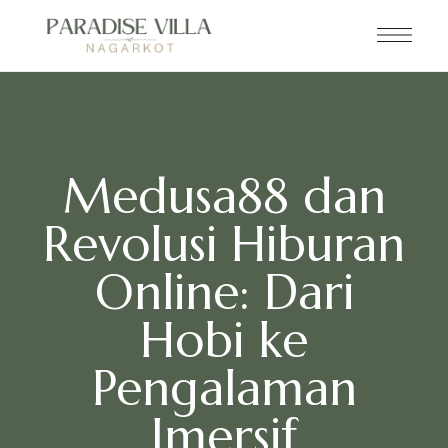
Medusa88 dan
Revolusi Hiburan
Online: Dari
Hobi ke
Pengalaman
Imersif