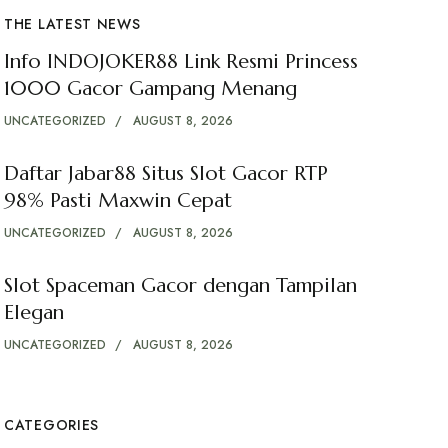
THE LATEST NEWS
Info INDOJOKER88 Link Resmi Princess
1000 Gacor Gampang Menang
UNCATEGORIZED
AUGUST 8, 2026
Daftar Jabar88 Situs Slot Gacor RTP
98% Pasti Maxwin Cepat
UNCATEGORIZED
AUGUST 8, 2026
Slot Spaceman Gacor dengan Tampilan
Elegan
UNCATEGORIZED
AUGUST 8, 2026
CATEGORIES