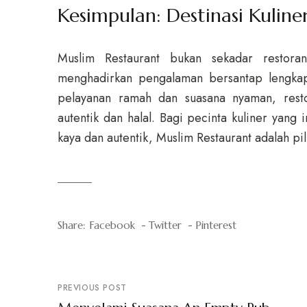
Kesimpulan: Destinasi Kuline
Muslim Restaurant bukan sekadar restoran 
menghadirkan pengalaman bersantap lengkap.
pelayanan ramah dan suasana nyaman, resto
autentik dan halal. Bagi pecinta kuliner yang
kaya dan autentik, Muslim Restaurant adalah pil
Share:
Facebook
Twitter
Pinterest
PREVIOUS POST