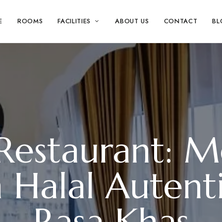
E
ROOMS
FACILITIES
ABOUT US
CONTACT
BL
Restaurant: M
 Halal Autent
Rasa Khas