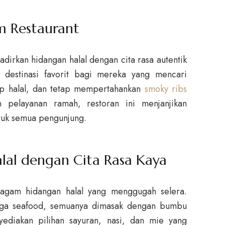
m Restaurant
dirkan hidangan halal dengan cita rasa autentik
 destinasi favorit bagi mereka yang mencari
ip halal, dan tetap mempertahankan
smoky ribs
 pelayanan ramah, restoran ini menjanjikan
uk semua pengunjung.
al dengan Cita Rasa Kaya
agam hidangan halal yang menggugah selera.
ngga seafood, semuanya dimasak dengan bumbu
yediakan pilihan sayuran, nasi, dan mie yang