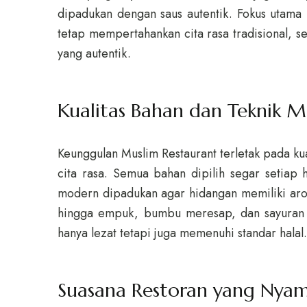
dipadukan dengan saus autentik. Fokus utama 
tetap mempertahankan cita rasa tradisional, 
yang autentik.
Kualitas Bahan dan Teknik 
Keunggulan Muslim Restaurant terletak pada k
cita rasa. Semua bahan dipilih segar setiap 
modern dipadukan agar hidangan memiliki aro
hingga empuk, bumbu meresap, dan sayuran t
hanya lezat tetapi juga memenuhi standar halal.
Suasana Restoran yang Nya