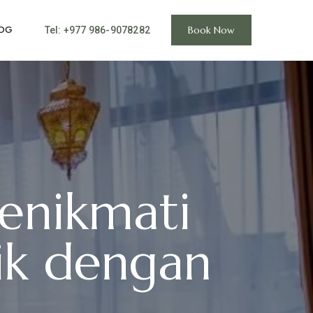
OG
Book Now
Tel: +977 986-9078282
enikmati
ik dengan