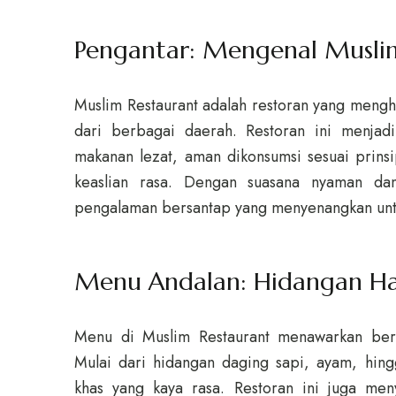
Pengantar: Mengenal Musli
Muslim Restaurant adalah restoran yang mengha
dari berbagai daerah. Restoran ini menjadi
makanan lezat, aman dikonsumsi sesuai prins
keaslian rasa. Dengan suasana nyaman dan
pengalaman bersantap yang menyenangkan unt
Menu Andalan: Hidangan Hal
Menu di Muslim Restaurant menawarkan ber
Mulai dari hidangan daging sapi, ayam, hi
khas yang kaya rasa. Restoran ini juga men