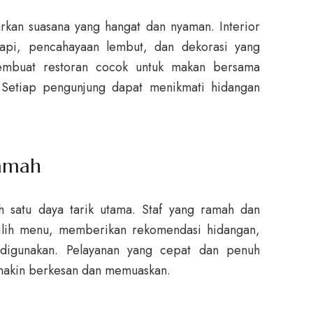
rkan suasana yang hangat dan nyaman. Interior
rapi, pencahayaan lembut, dan dekorasi yang
embuat restoran cocok untuk makan bersama
 Setiap pengunjung dapat menikmati hidangan
Ramah
h satu daya tarik utama. Staf yang ramah dan
lih menu, memberikan rekomendasi hidangan,
digunakan. Pelayanan yang cepat dan penuh
makin berkesan dan memuaskan.