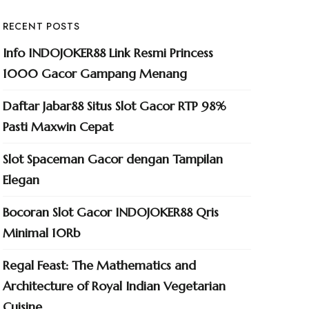
RECENT POSTS
Info INDOJOKER88 Link Resmi Princess
1000 Gacor Gampang Menang
Daftar Jabar88 Situs Slot Gacor RTP 98%
Pasti Maxwin Cepat
Slot Spaceman Gacor dengan Tampilan
Elegan
Bocoran Slot Gacor INDOJOKER88 Qris
Minimal 10Rb
Regal Feast: The Mathematics and
Architecture of Royal Indian Vegetarian
Cuisine