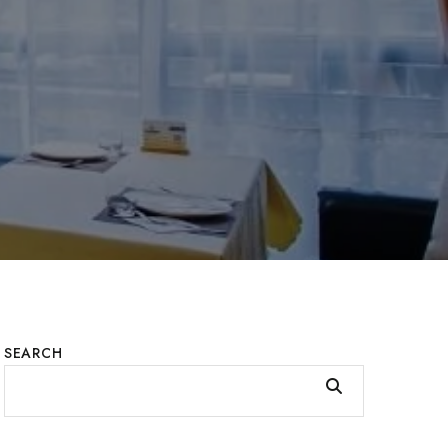
SEARCH