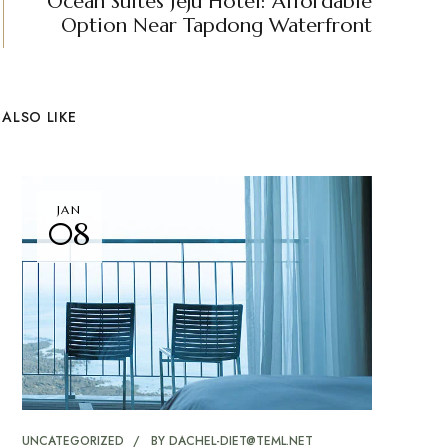
Ocean Suites Jeju Hotel: Affordable
Option Near Tapdong Waterfront
ALSO LIKE
JAN
08
UNCATEGORIZED
BY
DACHEL-DIET@TEML.NET