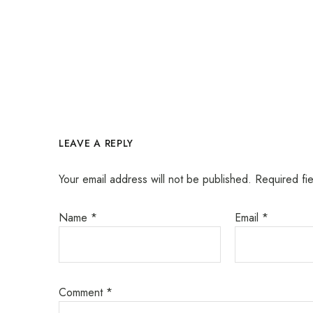
LEAVE A REPLY
Your email address will not be published.
Required fi
Name
*
Email
*
Comment
*