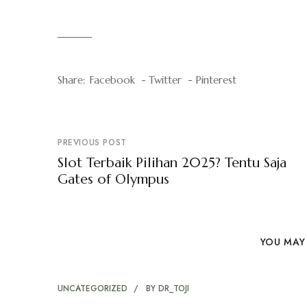
Share:
Facebook
Twitter
Pinterest
PREVIOUS POST
Slot Terbaik Pilihan 2025? Tentu Saja
Gates of Olympus
YOU MAY 
UNCATEGORIZED
BY
DR_TOJI