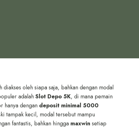
h diakses oleh siapa saja, bahkan dengan modal
 populer adalah
Slot Depo 5K
, di mana pemain
or hanya dengan
deposit minimal 5000
ski tampak kecil, modal tersebut mampu
an fantastis, bahkan hingga
maxwin
setiap