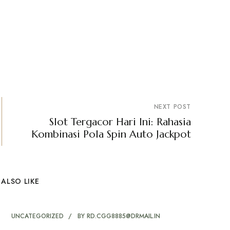
NEXT POST
Slot Tergacor Hari Ini: Rahasia
Kombinasi Pola Spin Auto Jackpot
ALSO LIKE
UNCATEGORIZED
BY
RD.CGG8885@DRMAIL.IN