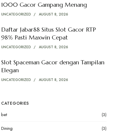
1000 Gacor Gampang Menang
UNCATEGORIZED
AUGUST 8, 2026
Daftar Jabar88 Situs Slot Gacor RTP
98% Pasti Maxwin Cepat
UNCATEGORIZED
AUGUST 8, 2026
Slot Spaceman Gacor dengan Tampilan
Elegan
UNCATEGORIZED
AUGUST 8, 2026
CATEGORIES
bet
(3)
Dining
(3)