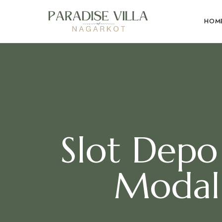
HOM
Slot Depo
Modal