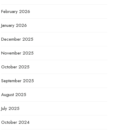
February 2026
January 2026
December 2025
November 2025
October 2025
September 2025
August 2025
July 2025
October 2024