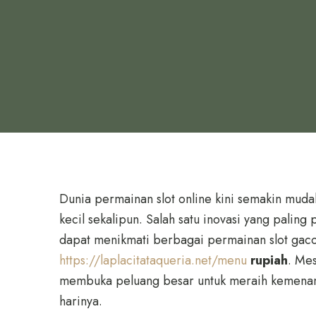
Dunia permainan slot online kini semakin muda
kecil sekalipun. Salah satu inovasi yang paling
dapat menikmati berbagai permainan slot gac
https://laplacitataqueria.net/menu
rupiah
. Me
membuka peluang besar untuk meraih kemenang
harinya.