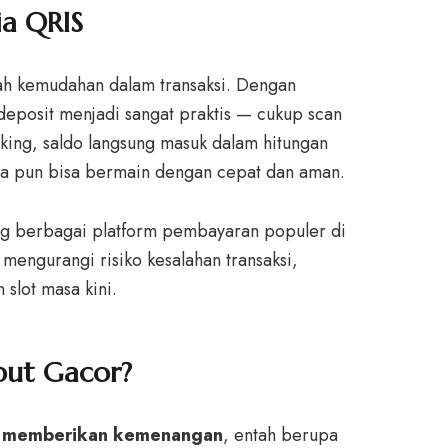
ia QRIS
alah kemudahan dalam transaksi. Dengan
deposit menjadi sangat praktis — cukup scan
king, saldo langsung masuk dalam hitungan
apa pun bisa bermain dengan cepat dan aman.
ng berbagai platform pembayaran populer di
 mengurangi risiko kesalahan transaksi,
 slot masa kini.
but Gacor?
 memberikan kemenangan
, entah berupa