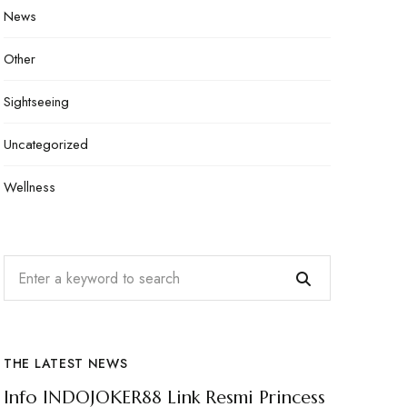
News
Other
Sightseeing
Uncategorized
Wellness
THE LATEST NEWS
Info INDOJOKER88 Link Resmi Princess