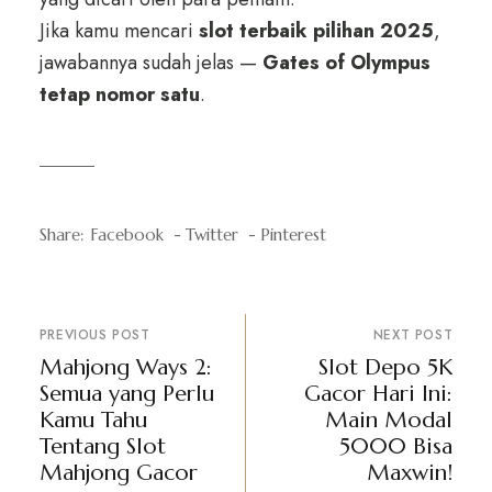
Jika kamu mencari
slot terbaik pilihan 2025
,
jawabannya sudah jelas —
Gates of Olympus
tetap nomor satu
.
Share:
Facebook
Twitter
Pinterest
PREVIOUS POST
NEXT POST
Mahjong Ways 2:
Slot Depo 5K
Semua yang Perlu
Gacor Hari Ini:
Kamu Tahu
Main Modal
Tentang Slot
5000 Bisa
Mahjong Gacor
Maxwin!