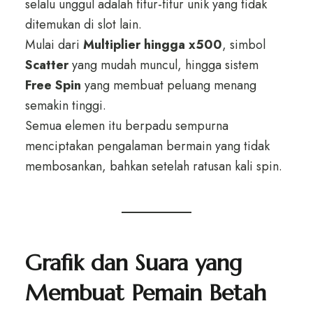
selalu unggul adalah fitur-fitur unik yang tidak
ditemukan di slot lain.
Mulai dari
Multiplier hingga x500
, simbol
Scatter
yang mudah muncul, hingga sistem
Free Spin
yang membuat peluang menang
semakin tinggi.
Semua elemen itu berpadu sempurna
menciptakan pengalaman bermain yang tidak
membosankan, bahkan setelah ratusan kali spin.
Grafik dan Suara yang
Membuat Pemain Betah