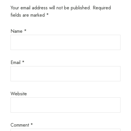
Your email address will not be published.
Required
fields are marked
*
Name
*
Email
*
Website
Comment
*