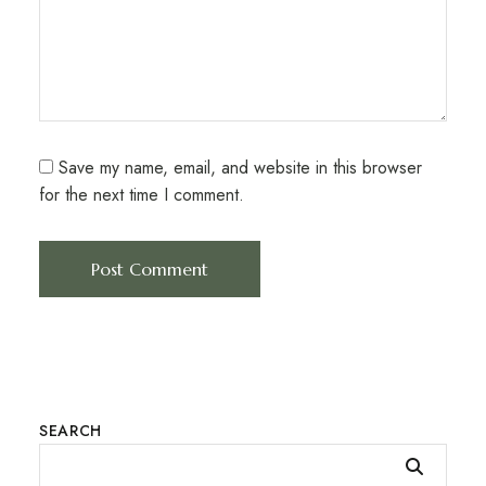
Save my name, email, and website in this browser
for the next time I comment.
SEARCH