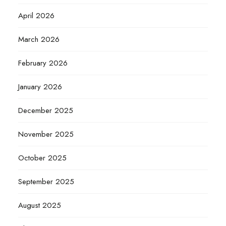
April 2026
March 2026
February 2026
January 2026
December 2025
November 2025
October 2025
September 2025
August 2025