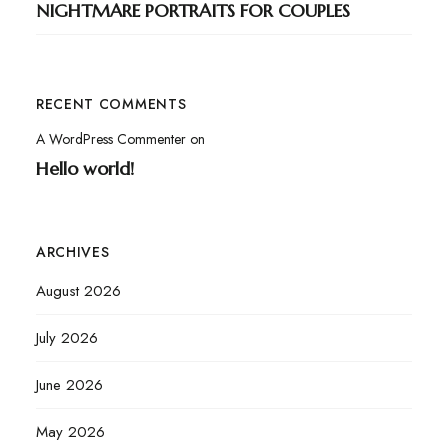
NIGHTMARE PORTRAITS FOR COUPLES
RECENT COMMENTS
A WordPress Commenter
on
Hello world!
ARCHIVES
August 2026
July 2026
June 2026
May 2026