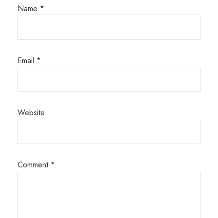
Name
*
Email
*
Website
Comment
*