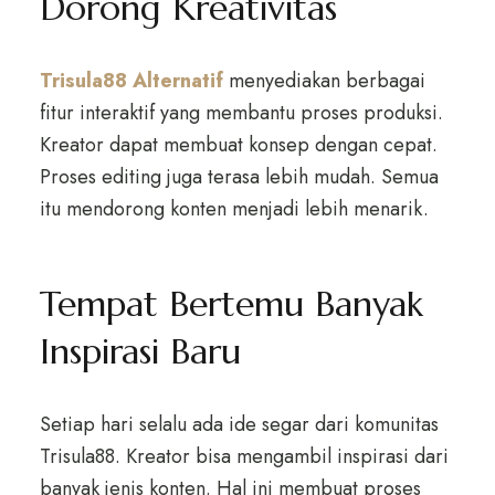
Dorong Kreativitas
Trisula88 Alternatif
menyediakan berbagai
fitur interaktif yang membantu proses produksi.
Kreator dapat membuat konsep dengan cepat.
Proses editing juga terasa lebih mudah. Semua
itu mendorong konten menjadi lebih menarik.
Tempat Bertemu Banyak
Inspirasi Baru
Setiap hari selalu ada ide segar dari komunitas
Trisula88. Kreator bisa mengambil inspirasi dari
banyak jenis konten. Hal ini membuat proses