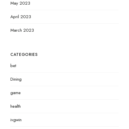
May 2023
April 2023
March 2023
CATEGORIES
bet
Dining
game
health
ivgwin