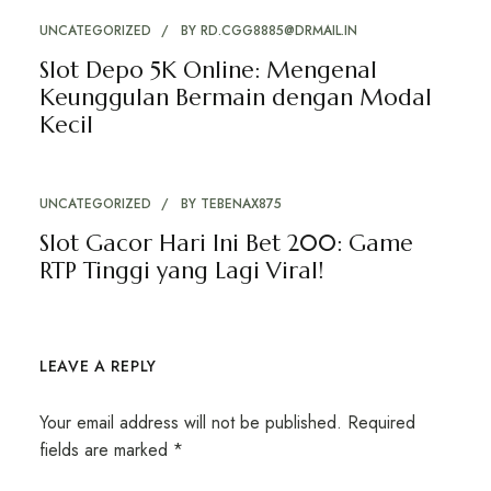
UNCATEGORIZED
BY
RD.CGG8885@DRMAIL.IN
Slot Depo 5K Online: Mengenal
Keunggulan Bermain dengan Modal
Kecil
UNCATEGORIZED
BY
TEBENAX875
Slot Gacor Hari Ini Bet 200: Game
RTP Tinggi yang Lagi Viral!
LEAVE A REPLY
Your email address will not be published.
Required
fields are marked
*