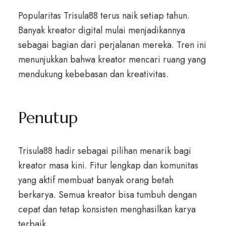
Popularitas Trisula88 terus naik setiap tahun.
Banyak kreator digital mulai menjadikannya
sebagai bagian dari perjalanan mereka. Tren ini
menunjukkan bahwa kreator mencari ruang yang
mendukung kebebasan dan kreativitas.
Penutup
Trisula88 hadir sebagai pilihan menarik bagi
kreator masa kini. Fitur lengkap dan komunitas
yang aktif membuat banyak orang betah
berkarya. Semua kreator bisa tumbuh dengan
cepat dan tetap konsisten menghasilkan karya
terbaik.