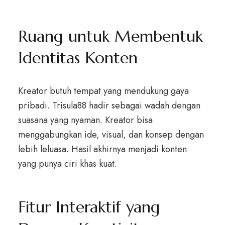
Ruang untuk Membentuk
Identitas Konten
Kreator butuh tempat yang mendukung gaya
pribadi. Trisula88 hadir sebagai wadah dengan
suasana yang nyaman. Kreator bisa
menggabungkan ide, visual, dan konsep dengan
lebih leluasa. Hasil akhirnya menjadi konten
yang punya ciri khas kuat.
Fitur Interaktif yang