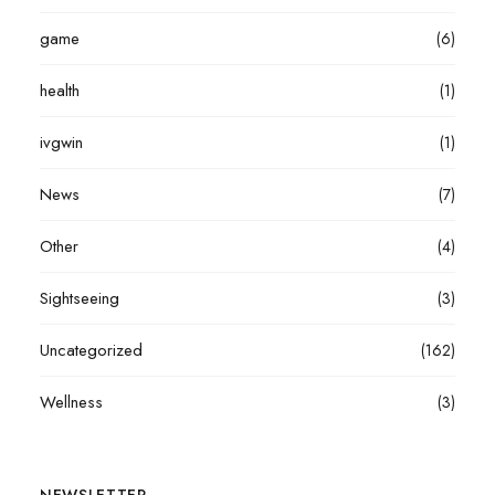
game
(6)
health
(1)
ivgwin
(1)
News
(7)
Other
(4)
Sightseeing
(3)
Uncategorized
(162)
Wellness
(3)
NEWSLETTER