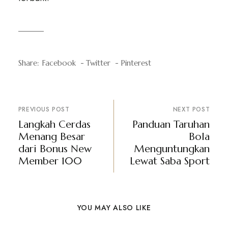
Share:
Facebook
Twitter
Pinterest
PREVIOUS POST
NEXT POST
Langkah Cerdas
Panduan Taruhan
Menang Besar
Bola
dari Bonus New
Menguntungkan
Member 100
Lewat Saba Sport
YOU MAY ALSO LIKE