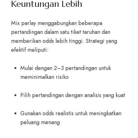
Keuntungan Lebih
Mix parlay menggabungkan beberapa
pertandingan dalam satu tiket taruhan dan
memberikan odds lebih tinggi. Strategi yang
efektif meliputi:
Mulai dengan 2–3 pertandingan untuk
meminimalkan risiko
Pilih pertandingan dengan analisis yang kuat
Gunakan odds realistis untuk meningkatkan
peluang menang