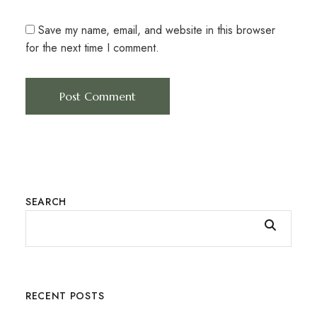
Save my name, email, and website in this browser
for the next time I comment.
SEARCH
RECENT POSTS