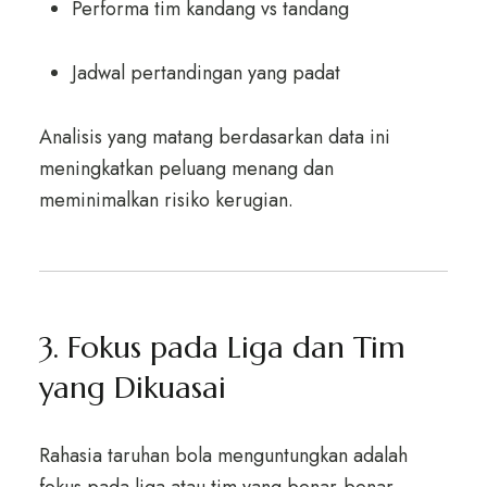
Performa tim kandang vs tandang
Jadwal pertandingan yang padat
Analisis yang matang berdasarkan data ini
meningkatkan peluang menang dan
meminimalkan risiko kerugian.
3. Fokus pada Liga dan Tim
yang Dikuasai
Rahasia taruhan bola menguntungkan adalah
fokus pada liga atau tim yang benar-benar