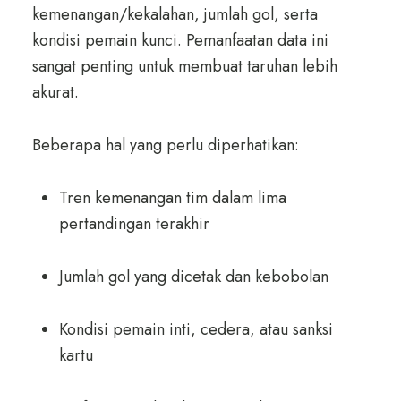
kemenangan/kekalahan, jumlah gol, serta
kondisi pemain kunci. Pemanfaatan data ini
sangat penting untuk membuat taruhan lebih
akurat.
Beberapa hal yang perlu diperhatikan:
Tren kemenangan tim dalam lima
pertandingan terakhir
Jumlah gol yang dicetak dan kebobolan
Kondisi pemain inti, cedera, atau sanksi
kartu