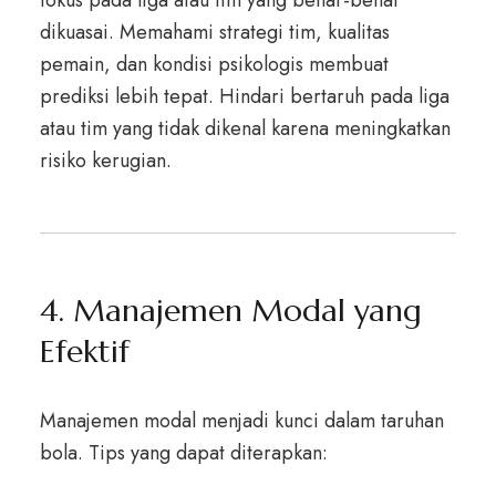
dikuasai. Memahami strategi tim, kualitas
pemain, dan kondisi psikologis membuat
prediksi lebih tepat. Hindari bertaruh pada liga
atau tim yang tidak dikenal karena meningkatkan
risiko kerugian.
4. Manajemen Modal yang
Efektif
Manajemen modal menjadi kunci dalam taruhan
bola. Tips yang dapat diterapkan: