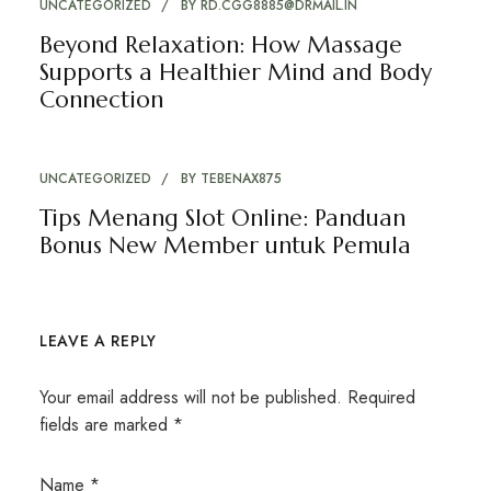
UNCATEGORIZED
BY
RD.CGG8885@DRMAIL.IN
Beyond Relaxation: How Massage
Supports a Healthier Mind and Body
Connection
UNCATEGORIZED
BY
TEBENAX875
Tips Menang Slot Online: Panduan
Bonus New Member untuk Pemula
LEAVE A REPLY
Your email address will not be published.
Required
fields are marked
*
Name
*