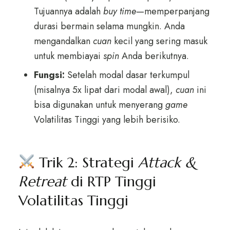
Tujuannya adalah
buy time
—memperpanjang
durasi bermain selama mungkin. Anda
mengandalkan
cuan
kecil yang sering masuk
untuk membiayai
spin
Anda berikutnya.
Fungsi:
Setelah modal dasar terkumpul
(misalnya 5x lipat dari modal awal),
cuan
ini
bisa digunakan untuk menyerang
game
Volatilitas Tinggi yang lebih berisiko.
Trik 2: Strategi
Attack &
Retreat
di RTP Tinggi
Volatilitas Tinggi