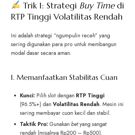
Trik 1: Strategi
Buy Time
di
RTP Tinggi Volatilitas Rendah
Ini adalah strategi “ngumpulin receh” yang
sering digunakan para pro untuk membangun
modal dasar secara aman.
1. Memanfaatkan Stabilitas Cuan
Kunci:
Pilih slot dengan
RTP Tinggi
(96.5%+) dan
Volatilitas Rendah
. Mesin ini
sering membayar
cuan
kecil dan stabil.
Taktik Pro:
Gunakan
bet
yang sangat
rendah (misalnya Rp200 – Rp500).