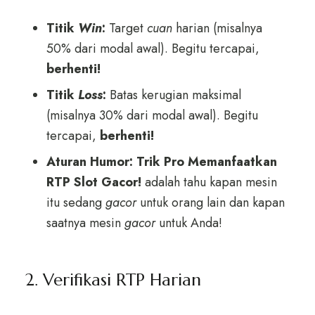
Titik
Win
:
Target
cuan
harian (misalnya
50% dari modal awal). Begitu tercapai,
berhenti!
Titik
Loss
:
Batas kerugian maksimal
(misalnya 30% dari modal awal). Begitu
tercapai,
berhenti!
Aturan Humor:
Trik Pro Memanfaatkan
RTP Slot Gacor!
adalah tahu kapan mesin
itu sedang
gacor
untuk orang lain dan kapan
saatnya mesin
gacor
untuk Anda!
2. Verifikasi RTP Harian