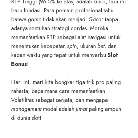
RTP Tinggi (96.5% ke atas) adalah kunci, tapi itu
baru fondasi. Para pemain profesional tahu
bahwa
game
tidak akan menjadi
Gacor
tanpa
adanya sentuhan strategi cerdas. Mereka
memanfaatkan RTP sebagai alat navigasi untuk
menentukan kecepatan
spin
, ukuran
bet
, dan
kapan waktu yang tepat untuk menyerbu
Slot
Bonus
!
Hari ini, mari kita bongkar tiga trik pro paling
rahasia, bagaimana cara memanfaatkan
Volatilitas sebagai senjata, dan mengapa
management
modal adalah
jimat
paling ampuh
di dunia slot!