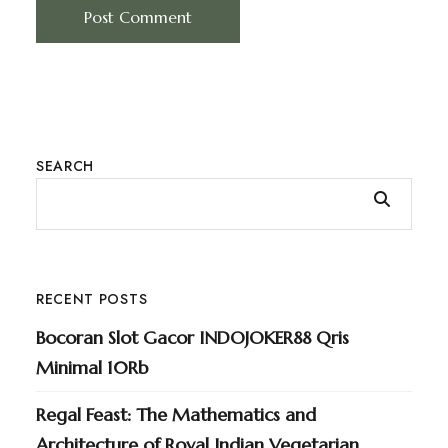
SEARCH
RECENT POSTS
Bocoran Slot Gacor INDOJOKER88 Qris
Minimal 10Rb
Regal Feast: The Mathematics and
Architecture of Royal Indian Vegetarian