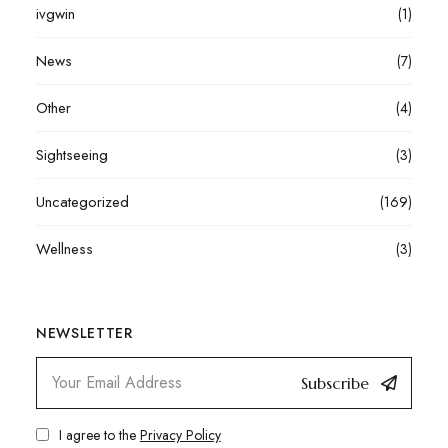
ivgwin
(1)
News
(7)
Other
(4)
Sightseeing
(3)
Uncategorized
(169)
Wellness
(3)
NEWSLETTER
Subscribe
I agree to the
Privacy Policy