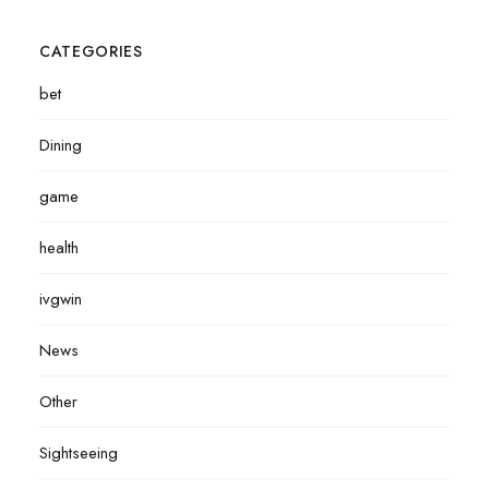
CATEGORIES
bet
Dining
game
health
ivgwin
News
Other
Sightseeing