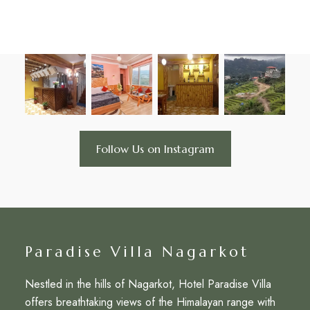
Follow Us on Instagram
Paradise Villa Nagarkot
Nestled in the hills of Nagarkot, Hotel Paradise Villa
offers breathtaking views of the Himalayan range with