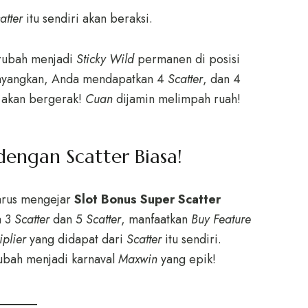
atter
itu sendiri akan beraksi.
rubah menjadi
Sticky Wild
permanen di posisi
ayangkan, Anda mendapatkan 4
Scatter
, dan 4
 akan bergerak!
Cuan
dijamin melimpah ruah!
engan Scatter Biasa!
arus mengejar
Slot Bonus Super Scatter
a 3
Scatter
dan 5
Scatter
, manfaatkan
Buy Feature
iplier
yang didapat dari
Scatter
itu sendiri.
bah menjadi karnaval
Maxwin
yang epik!