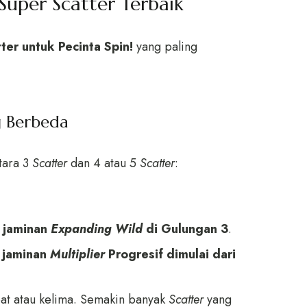
Super Scatter Terbaik
ter untuk Pecinta Spin!
yang paling
g Berbeda
tara 3
Scatter
dan 4 atau 5
Scatter
:
 jaminan
Expanding Wild
di Gulungan 3
.
 jaminan
Multiplier
Progresif dimulai dari
t atau kelima. Semakin banyak
Scatter
yang