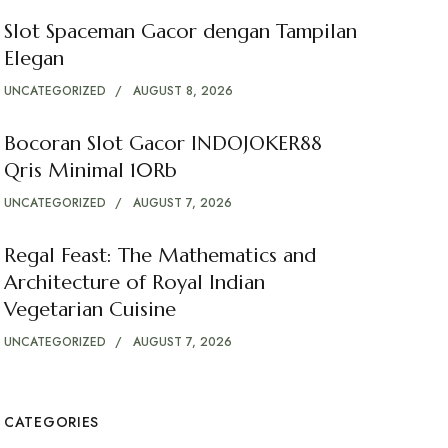
Slot Spaceman Gacor dengan Tampilan
Elegan
UNCATEGORIZED
AUGUST 8, 2026
Bocoran Slot Gacor INDOJOKER88
Qris Minimal 10Rb
UNCATEGORIZED
AUGUST 7, 2026
Regal Feast: The Mathematics and
Architecture of Royal Indian
Vegetarian Cuisine
UNCATEGORIZED
AUGUST 7, 2026
CATEGORIES