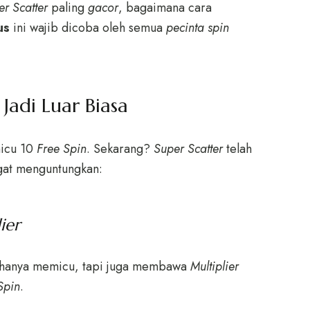
r Scatter
paling
gacor
, bagaimana cara
us
ini wajib dicoba oleh semua
pecinta spin
 Jadi Luar Biasa
micu 10
Free Spin
. Sekarang?
Super Scatter
telah
gat menguntungkan:
ier
 hanya memicu, tapi juga membawa
Multiplier
Spin
.