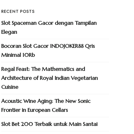
RECENT POSTS
Slot Spaceman Gacor dengan Tampilan
Elegan
Bocoran Slot Gacor INDOJOKER88 Qris
Minimal 10Rb
Regal Feast: The Mathematics and
Architecture of Royal Indian Vegetarian
Cuisine
Acoustic Wine Aging: The New Sonic
Frontier in European Cellars
Slot Bet 200 Terbaik untuk Main Santai