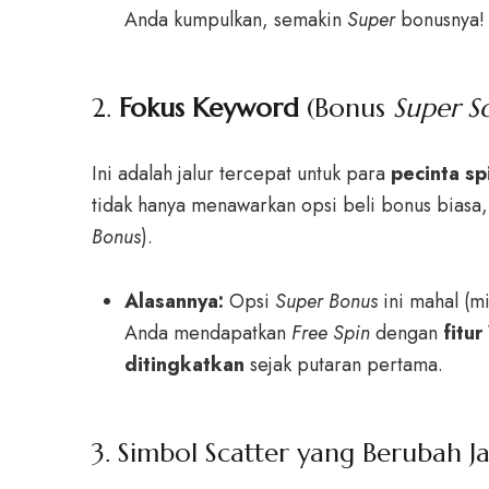
Anda kumpulkan, semakin
Super
bonusnya!
2.
Fokus Keyword
(Bonus
Super Sc
Ini adalah jalur tercepat untuk para
pecinta sp
tidak hanya menawarkan opsi beli bonus biasa,
Bonus
).
Alasannya:
Opsi
Super Bonus
ini mahal (m
Anda mendapatkan
Free Spin
dengan
fitu
ditingkatkan
sejak putaran pertama.
3. Simbol Scatter yang Berubah J