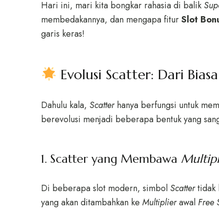
Hari ini, mari kita bongkar rahasia di balik
Supe
membedakannya, dan mengapa fitur
Slot Bon
garis keras!
Evolusi Scatter: Dari Biasa
Dahulu kala,
Scatter
hanya berfungsi untuk me
berevolusi menjadi beberapa bentuk yang san
1. Scatter yang Membawa
Multipl
Di beberapa slot modern, simbol
Scatter
tidak
yang akan ditambahkan ke
Multiplier
awal
Free 