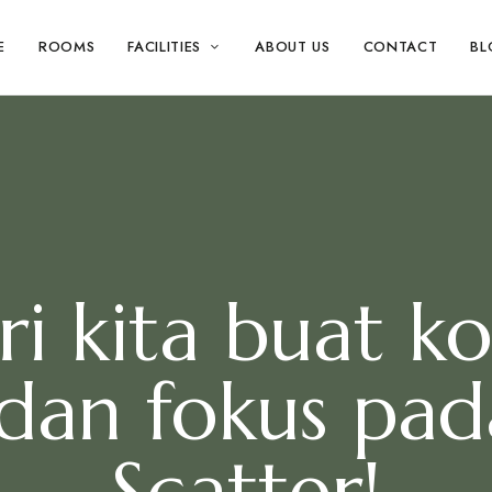
E
ROOMS
FACILITIES
ABOUT US
CONTACT
BL
ri kita buat k
dan fokus pad
Scatter!