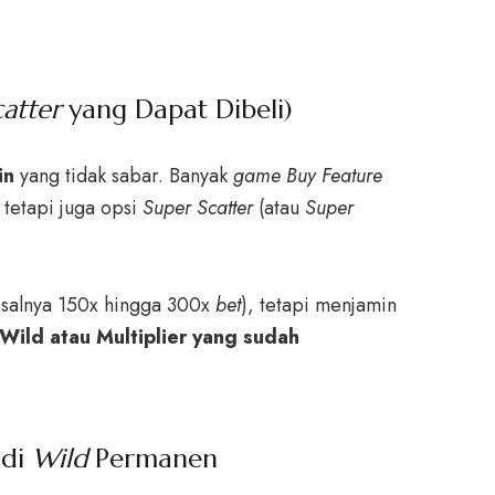
atter
yang Dapat Dibeli)
in
yang tidak sabar. Banyak
game
Buy Feature
 tetapi juga opsi
Super Scatter
(atau
Super
isalnya 150x hingga 300x
bet
), tetapi menjamin
r Wild atau Multiplier yang sudah
adi
Wild
Permanen