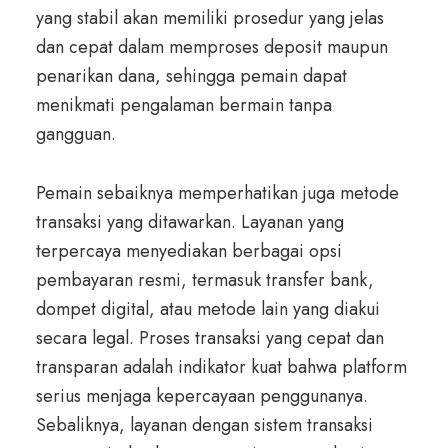
yang stabil akan memiliki prosedur yang jelas
dan cepat dalam memproses deposit maupun
penarikan dana, sehingga pemain dapat
menikmati pengalaman bermain tanpa
gangguan.
Pemain sebaiknya memperhatikan juga metode
transaksi yang ditawarkan. Layanan yang
terpercaya menyediakan berbagai opsi
pembayaran resmi, termasuk transfer bank,
dompet digital, atau metode lain yang diakui
secara legal. Proses transaksi yang cepat dan
transparan adalah indikator kuat bahwa platform
serius menjaga kepercayaan penggunanya.
Sebaliknya, layanan dengan sistem transaksi