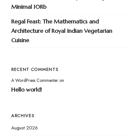
Minimal 10Rb
Regal Feast: The Mathematics and
Architecture of Royal Indian Vegetarian
Cuisine
RECENT COMMENTS
A WordPress Commenter
on
Hello world!
ARCHIVES
August 2026