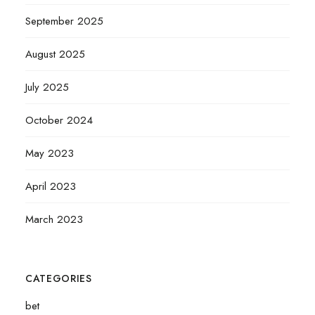
September 2025
August 2025
July 2025
October 2024
May 2023
April 2023
March 2023
CATEGORIES
bet