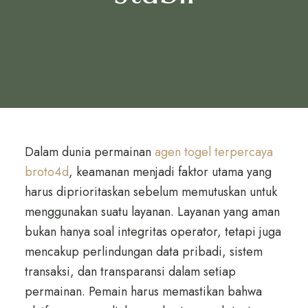
UNCATEGORIZED
BY
SISCAKOLL
JANUARY 30, 2026
Dalam dunia permainan
agen togel terpercaya
broto4d
, keamanan menjadi faktor utama yang
harus diprioritaskan sebelum memutuskan untuk
menggunakan suatu layanan. Layanan yang aman
bukan hanya soal integritas operator, tetapi juga
mencakup perlindungan data pribadi, sistem
transaksi, dan transparansi dalam setiap
permainan. Pemain harus memastikan bahwa