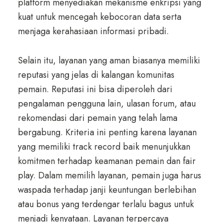
platform menyediakan mekanisme enkripsi yang
kuat untuk mencegah kebocoran data serta
menjaga kerahasiaan informasi pribadi.
Selain itu, layanan yang aman biasanya memiliki
reputasi yang jelas di kalangan komunitas
pemain. Reputasi ini bisa diperoleh dari
pengalaman pengguna lain, ulasan forum, atau
rekomendasi dari pemain yang telah lama
bergabung. Kriteria ini penting karena layanan
yang memiliki track record baik menunjukkan
komitmen terhadap keamanan pemain dan fair
play. Dalam memilih layanan, pemain juga harus
waspada terhadap janji keuntungan berlebihan
atau bonus yang terdengar terlalu bagus untuk
menjadi kenyataan. Layanan terpercaya