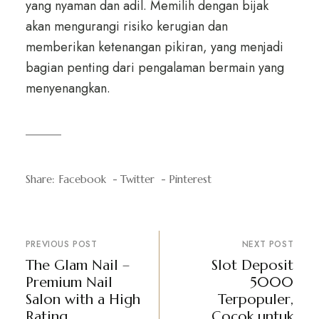
yang nyaman dan adil. Memilih dengan bijak
akan mengurangi risiko kerugian dan
memberikan ketenangan pikiran, yang menjadi
bagian penting dari pengalaman bermain yang
menyenangkan.
Share:
Facebook
Twitter
Pinterest
PREVIOUS POST
NEXT POST
The Glam Nail –
Slot Deposit
Premium Nail
5000
Salon with a High
Terpopuler,
Rating
Cocok untuk