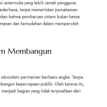
si antarmuka yang lebih ramah pengguna.
g sederhana, tanpa memerlukan pemahaman
ukkan bahwa pembaruan sistem bukan hanya
nyamanan dan kemudahan dalam memperoleh
alam Membangun
 ekosistem permainan berbasis angka. Tanpa
embangun kepercayaan publik. Oleh karena itu,
 menjadi bagian yang tidak terpisahkan dari