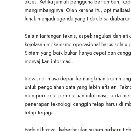
akses. Ketika jumlah pengguna bertambah, kapa
mengimbanginya. Oleh karena itu, optimalisas
lunak menjadi agenda yang tidak bisa diabaika
Selain tantangan teknis, aspek regulasi dan eti
kejelasan mekanisme operasional harus selalu 
Sistem yang baik bukan hanya cepat dan cangg
menyajikan informasi.
Inovasi di masa depan kemungkinan akan men
untuk pengolahan data yang lebih efisien. Tek
mempercepat pembaruan informasi, serta meni
penerapan teknologi canggih tetap harus diim
tetap terjaga.
Pada akhirnya, keberhasilan sistem terbaru tid