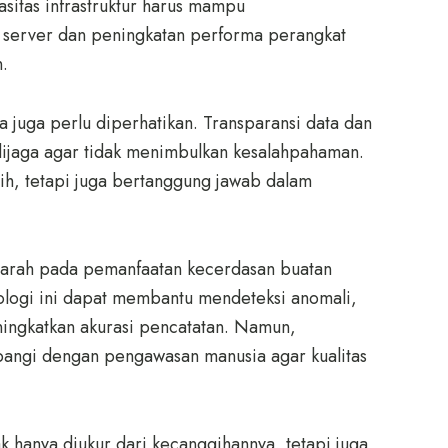
sitas infrastruktur harus mampu
i server dan peningkatan performa perangkat
n.
ka juga perlu diperhatikan. Transparansi data dan
dijaga agar tidak menimbulkan kesalahpahaman.
ih, tetapi juga bertanggung jawab dalam
garah pada pemanfaatan kecerdasan buatan
nologi ini dapat membantu mendeteksi anomali,
ngkatkan akurasi pencatatan. Namun,
bangi dengan pengawasan manusia agar kualitas
ak hanya diukur dari kecanggihannya, tetapi juga