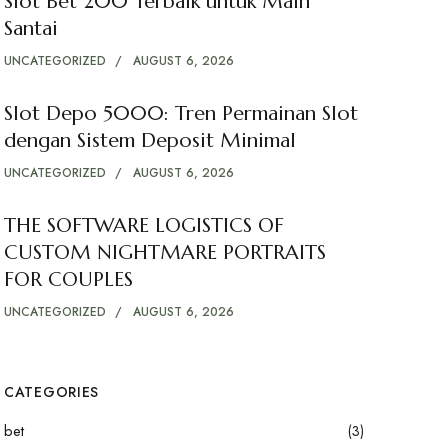
Slot Bet 200 Terbaik untuk Main
Santai
UNCATEGORIZED
AUGUST 6, 2026
Slot Depo 5000: Tren Permainan Slot
dengan Sistem Deposit Minimal
UNCATEGORIZED
AUGUST 6, 2026
THE SOFTWARE LOGISTICS OF
CUSTOM NIGHTMARE PORTRAITS
FOR COUPLES
UNCATEGORIZED
AUGUST 6, 2026
CATEGORIES
bet
(3)