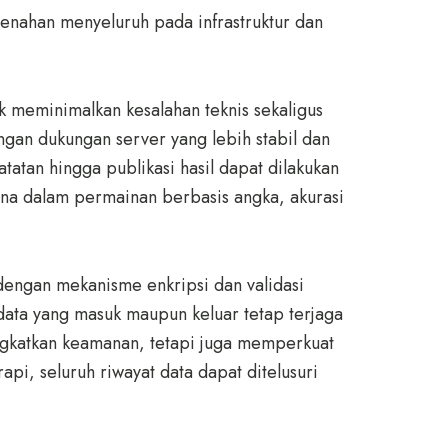
nahan menyeluruh pada infrastruktur dan
k meminimalkan kesalahan teknis sekaligus
an dukungan server yang lebih stabil dan
tatan hingga publikasi hasil dapat dilakukan
rena dalam permainan berbasis angka, akurasi
 dengan mekanisme enkripsi dan validasi
data yang masuk maupun keluar tetap terjaga
ingkatkan keamanan, tetapi juga memperkuat
api, seluruh riwayat data dapat ditelusuri