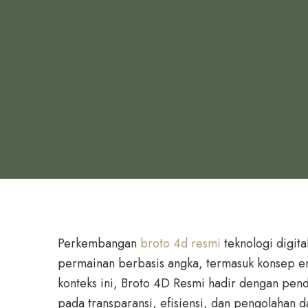
Perkembangan
broto 4d resmi
teknologi digit
permainan berbasis angka, termasuk konsep em
konteks ini, Broto 4D Resmi hadir dengan pend
pada transparansi, efisiensi, dan pengolahan da