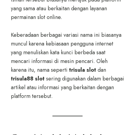
yang sama atau berkaitan dengan layanan
permainan slot online.
Keberadaan berbagai variasi nama ini biasanya
muncul karena kebiasaan pengguna internet
yang menuliskan kata kunci berbeda saat
mencari informasi di mesin pencari. Oleh
karena itu, nama seperti
trisula slot
dan
trisula88 slot
sering digunakan dalam berbagai
artikel atau informasi yang berkaitan dengan
platform tersebut.