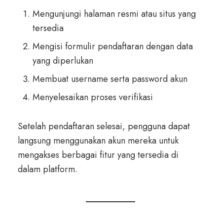
Mengunjungi halaman resmi atau situs yang
tersedia
Mengisi formulir pendaftaran dengan data
yang diperlukan
Membuat username serta password akun
Menyelesaikan proses verifikasi
Setelah pendaftaran selesai, pengguna dapat
langsung menggunakan akun mereka untuk
mengakses berbagai fitur yang tersedia di
dalam platform.