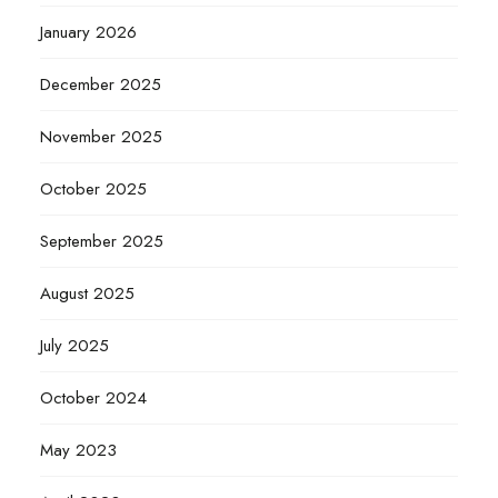
January 2026
December 2025
November 2025
October 2025
September 2025
August 2025
July 2025
October 2024
May 2023