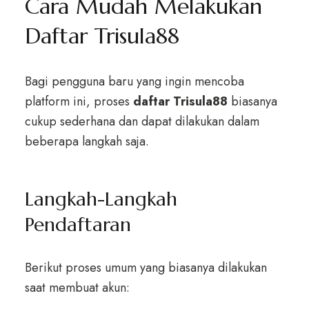
Cara Mudah Melakukan
Daftar Trisula88
Bagi pengguna baru yang ingin mencoba
platform ini, proses
daftar Trisula88
biasanya
cukup sederhana dan dapat dilakukan dalam
beberapa langkah saja.
Langkah-Langkah
Pendaftaran
Berikut proses umum yang biasanya dilakukan
saat membuat akun: