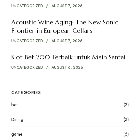
UNCATEGORIZED
AUGUST 7, 2026
Acoustic Wine Aging: The New Sonic
Frontier in European Cellars
UNCATEGORIZED
AUGUST 7, 2026
Slot Bet 200 Terbaik untuk Main Santai
UNCATEGORIZED
AUGUST 6, 2026
CATEGORIES
bet
(3)
Dining
(3)
game
(6)