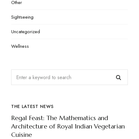
Other
Sightseeing
Uncategorized
Wellness
THE LATEST NEWS
Regal Feast: The Mathematics and
Architecture of Royal Indian Vegetarian
Cuisine