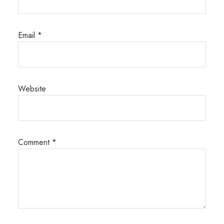
Email
*
Website
Comment
*