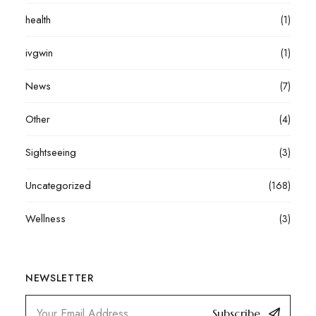
health
(1)
ivgwin
(1)
News
(7)
Other
(4)
Sightseeing
(3)
Uncategorized
(168)
Wellness
(3)
NEWSLETTER
Subscribe