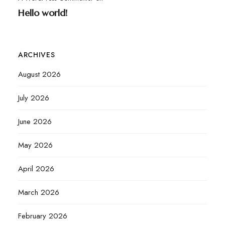
Hello world!
ARCHIVES
August 2026
July 2026
June 2026
May 2026
April 2026
March 2026
February 2026