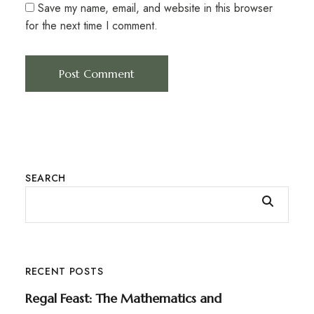
Save my name, email, and website in this browser
for the next time I comment.
SEARCH
RECENT POSTS
Regal Feast: The Mathematics and