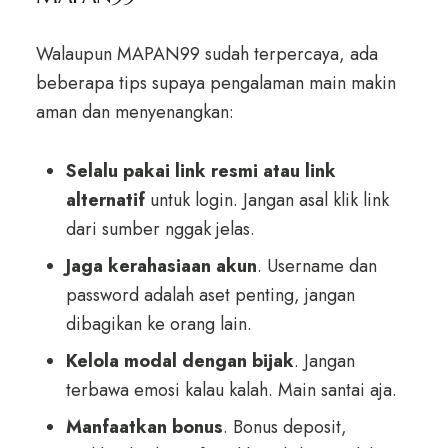
Walaupun MAPAN99 sudah terpercaya, ada
beberapa tips supaya pengalaman main makin
aman dan menyenangkan:
Selalu pakai link resmi atau link
alternatif
untuk login. Jangan asal klik link
dari sumber nggak jelas.
Jaga kerahasiaan akun
. Username dan
password adalah aset penting, jangan
dibagikan ke orang lain.
Kelola modal dengan bijak
. Jangan
terbawa emosi kalau kalah. Main santai aja.
Manfaatkan bonus
. Bonus deposit,