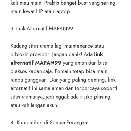
kali mau main. Praktis banget buat yang sering
main lewat HP atau laptop.
3. Link Alternatif MAPAN99
Kadang situs utama lagi maintenance atau
diblokir provider. Jangan panik! Ada
link
alternatif MAPAN99
yang aman dan bisa
diakses kapan saja. Pemain tetap bisa main
tanpa gangguan. Dan yang paling penting, link
alternatif ini sama aman dan terpercaya seperti
situs utamanya, jadi nggak ada risiko phising
atau kehilangan akun.
4. Kompatibel di Semua Perangkat