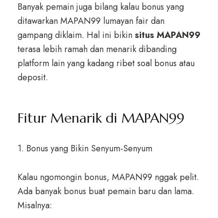
Banyak pemain juga bilang kalau bonus yang
ditawarkan MAPAN99 lumayan fair dan
gampang diklaim. Hal ini bikin
situs MAPAN99
terasa lebih ramah dan menarik dibanding
platform lain yang kadang ribet soal bonus atau
deposit.
Fitur Menarik di MAPAN99
1. Bonus yang Bikin Senyum-Senyum
Kalau ngomongin bonus, MAPAN99 nggak pelit.
Ada banyak bonus buat pemain baru dan lama.
Misalnya: