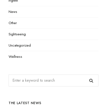
ivgwin
News
Other
Sightseeing
Uncategorized
Wellness
THE LATEST NEWS