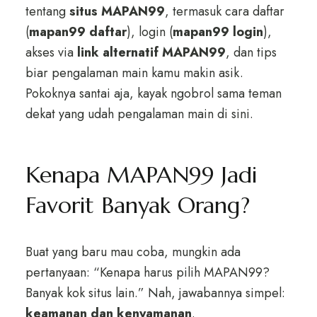
tentang
situs MAPAN99
, termasuk cara daftar
(
mapan99 daftar
), login (
mapan99 login
),
akses via
link alternatif MAPAN99
, dan tips
biar pengalaman main kamu makin asik.
Pokoknya santai aja, kayak ngobrol sama teman
dekat yang udah pengalaman main di sini.
Kenapa MAPAN99 Jadi
Favorit Banyak Orang?
Buat yang baru mau coba, mungkin ada
pertanyaan: “Kenapa harus pilih MAPAN99?
Banyak kok situs lain.” Nah, jawabannya simpel:
keamanan dan kenyamanan
.