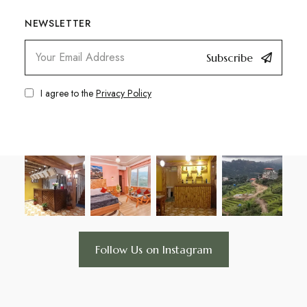
NEWSLETTER
Subscribe
I agree to the
Privacy Policy
Follow Us on Instagram