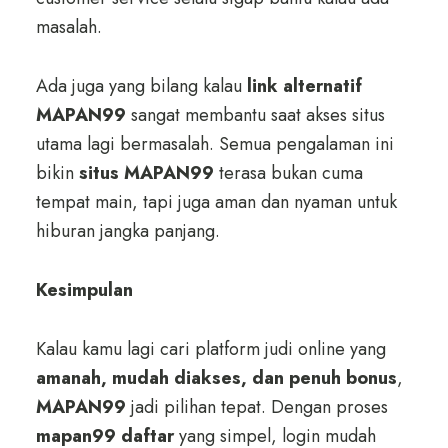
masalah.
Ada juga yang bilang kalau
link alternatif
MAPAN99
sangat membantu saat akses situs
utama lagi bermasalah. Semua pengalaman ini
bikin
situs MAPAN99
terasa bukan cuma
tempat main, tapi juga aman dan nyaman untuk
hiburan jangka panjang.
Kesimpulan
Kalau kamu lagi cari platform judi online yang
amanah, mudah diakses, dan penuh bonus
,
MAPAN99
jadi pilihan tepat. Dengan proses
mapan99 daftar
yang simpel, login mudah