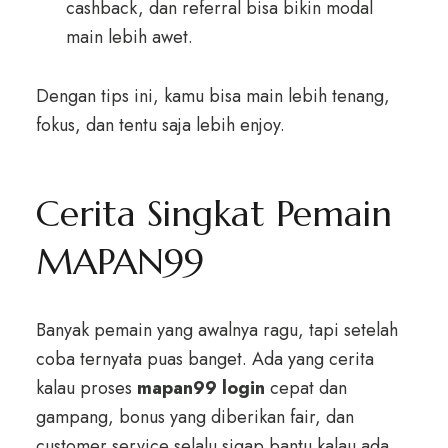
cashback, dan referral bisa bikin modal
main lebih awet.
Dengan tips ini, kamu bisa main lebih tenang,
fokus, dan tentu saja lebih enjoy.
Cerita Singkat Pemain
MAPAN99
Banyak pemain yang awalnya ragu, tapi setelah
coba ternyata puas banget. Ada yang cerita
kalau proses
mapan99 login
cepat dan
gampang, bonus yang diberikan fair, dan
customer service selalu sigap bantu kalau ada