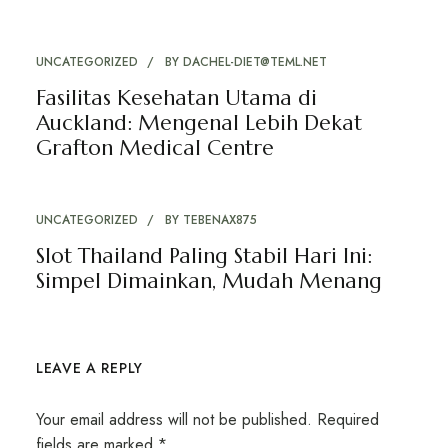
UNCATEGORIZED
BY
DACHEL-DIET@TEML.NET
Fasilitas Kesehatan Utama di
Auckland: Mengenal Lebih Dekat
Grafton Medical Centre
UNCATEGORIZED
BY
TEBENAX875
Slot Thailand Paling Stabil Hari Ini:
Simpel Dimainkan, Mudah Menang
LEAVE A REPLY
Your email address will not be published.
Required
fields are marked
*